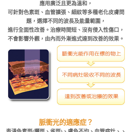
應用廣泛且更為溫和，
可針對色素斑、血管擴張、細紋等多種老化皮膚問
題，選擇不同的波長及能量範圍，
進行全面性改善。治療時間短、沒有侵入性傷口，
不會影響外觀，由內而外漸進式達到改善的效果。
脈衝光的適應症？
表淺色素斑(曬斑、雀斑)、膚色不均、血管病灶、、