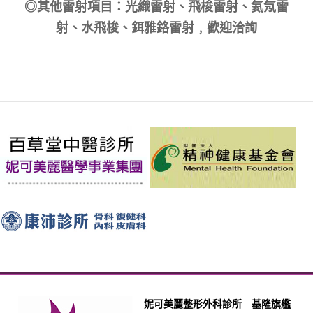
◎其他雷射項目：光織雷射、飛梭雷射、氦氖雷
射、水飛梭、鉺雅鉻雷射﹐歡迎洽詢
妮可美麗整形外科診所 基隆旗艦