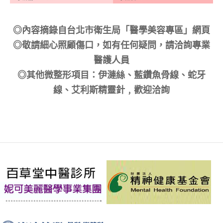
◎內容摘錄自台北市衛生局「醫學美容專區」網頁
◎敬請細心照顧傷口，如有任何疑問，請洽詢專業
醫護人員
◎其他微整形項目：伊漣絲、藍鑽魚骨線、蛇牙
線、艾利斯精靈針﹐歡迎洽詢