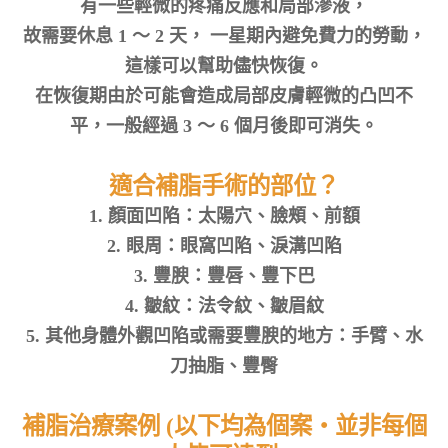
有一些輕微的疼痛反應和局部滲液，
故需要休息 1 ～ 2 天， 一星期內避免費力的勞動，
這樣可以幫助儘快恢復。
在恢復期由於可能會造成局部皮膚輕微的凸凹不
平，一般經過 3 ～ 6 個月後即可消失。
適合補脂手術的部位？
1. 顏面凹陷：太陽穴、臉頰、前額
2. 眼周：眼窩凹陷、淚溝凹陷
3. 豐腴：豐唇、豐下巴
4. 皺紋：法令紋、皺眉紋
5. 其他身體外觀凹陷或需要豐腴的地方：手臂、水
刀抽脂、豐臀
補脂治療案例 (以下均為個案‧並非每個