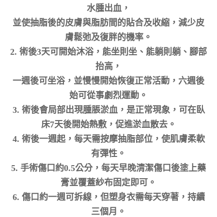
水腫出血，
並使抽脂後的皮膚與脂肪間的貼合及收縮，減少皮
膚鬆弛及復胖的機率。
2. 術後3天可開始沐浴，能坐則坐、能躺則躺、腳部
抬高，
一週後可坐浴，並慢慢開始恢復正常活動，六週後
始可從事劇烈運動。
3. 術後會局部出現腫脹淤血，是正常現象，可在臥
床7天後開始熱敷，促進淤血散去。
4. 術後一週起，每天需按摩抽脂部位，使肌膚柔軟
有彈性。
5. 手術傷口約0.5公分，每天早晚清潔傷口後塗上藥
膏並覆蓋紗布固定即可。
6. 傷口約一週可拆線，但塑身衣需每天穿著，持續
三個月。