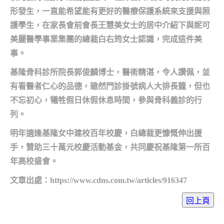
形發生，一直能希望能有更好的醫療保護系統來支援與照
護學生，在家長會前會長王慧美女士的居中介紹下與妮可
美麗醫學事業集團的總裁白右筠女士認識，完成這件美
事。
基隆骨科診所院長郭俊麟博士，醫術精湛，令人讚佩，並
有看醫者仁心的品德，雖然門診掛號病人大排長籠，但也
不忘初心，犧牲假日休假休息時間，參與骨科義診的行
列。
明年適逢基隆女中建校百年校慶，白總裁更慷慨伸出援
手，贊助三十萬元校慶活動基金，共同慶祝基隆第一所百
年高校盛會。
文章出處：https://www.cdns.com.tw/articles/916347
回上頁