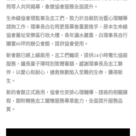
筠等人共同揭幕，象徵協會服務全面提升。
生命線協會理監事及志工們，致力於自殺防治暨心理輔導
諮詢工作，理事長白右筠更是幕後重要推手，原本生命線
協會舊址安樂區行政大樓，長年漏水嚴重，白理事長自行
購置60坪的辦公會館，提供協會使用。
新會館已經上線啟用，志工們輪班，提供24小時電化協談
服務，議長童子瑋特別致贈匾額，感謝理事長及志工夥
伴，以愛心和耐心，搶救無數陷入苦難的生命，獲得新
生。
新的會館正式啟用，協會也安排心理輔導、諮商的相關課
程，期盼精進志工關懷服務專業能力，全面提升服務品
質。