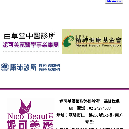
妮可美麗整形外科診所 基隆旗艦
店 電話：02-24274688
地址：基隆市仁一路257號1-2樓 (東方
帝景)